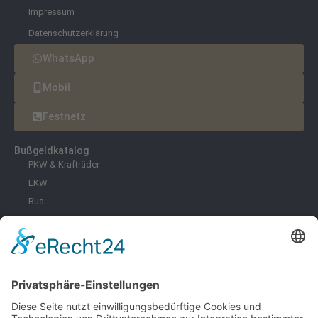
Impressum
Datenschutzerklärung
WhatsApp
Mobil
Festnetz
Bußgeldkatalog
PKW & Krafträder
LKW
Bus
Fahrräder & E-Scooter
Zoll
Umwelt
Freizeit
Infektionsschutz
Schifffahrt