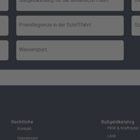
Bußgeldkatalog für die Binnenschifffahrt
BV
Promillegrenze in der Schifffahrt
Sc
Wassersport
Rechtliche
Bußgeldkatalog
PKW & Krafträder
Kontakt
LKW
Impressum