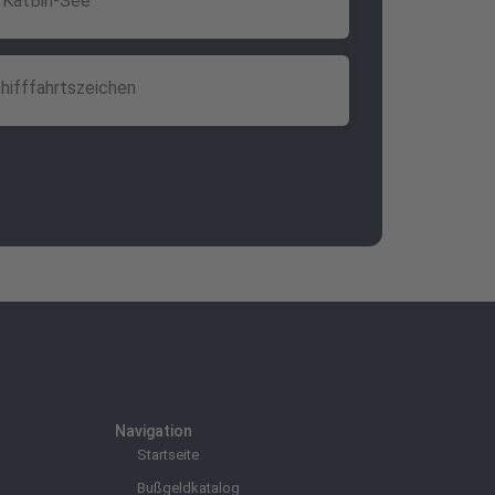
KatBin-See
hifffahrtszeichen
Navigation
Startseite
Bußgeldkatalog