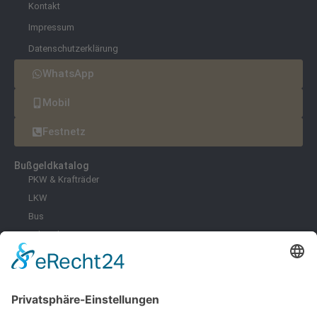
Kontakt
Impressum
Datenschutzerklärung
WhatsApp
Mobil
Festnetz
Bußgeldkatalog
PKW & Krafträder
LKW
Bus
Fahrräder & E-Scooter
Zoll
Umwelt
Freizeit
Infektionsschutz