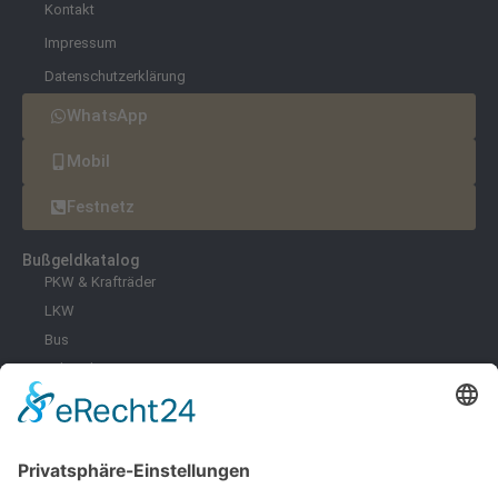
Kontakt
Impressum
Datenschutzerklärung
WhatsApp
Mobil
Festnetz
Bußgeldkatalog
PKW & Krafträder
LKW
Bus
Fahrräder & E-Scooter
Zoll
Umwelt
Freizeit
Infektionsschutz