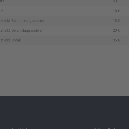
rte
5 €
tzt
10 €
zt inkl. Behinderung anderer
15 €
tzt inkl. Gefährdung anderer
20 €
t inkl. Unfall
35 €