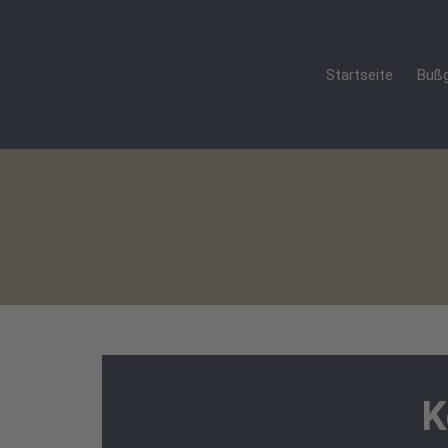
Startseite
Bußg
K