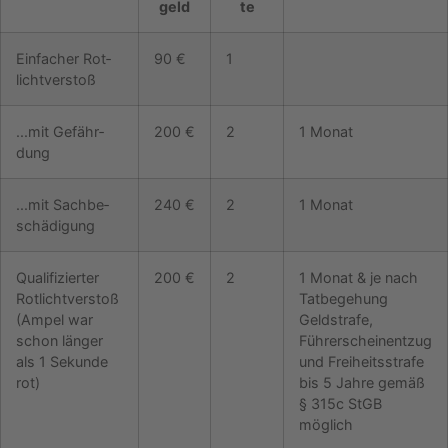
geld
te
Einfacher Rot­
90 €
1
licht­verstoß
...mit Gefähr­
200 €
2
1 Monat
dung
...mit Sachbe­
240 €
2
1 Monat
schädigung
Qualifizier­ter
200 €
2
1 Monat & je nach
Rot­licht­verstoß
Tatbegehung
(Ampel war
Geldstrafe,
schon län­ger
Führerscheinentzug
als 1 Se­kunde
und Freiheitsstrafe
rot)
bis 5 Jahre gemäß
§ 315c StGB
möglich