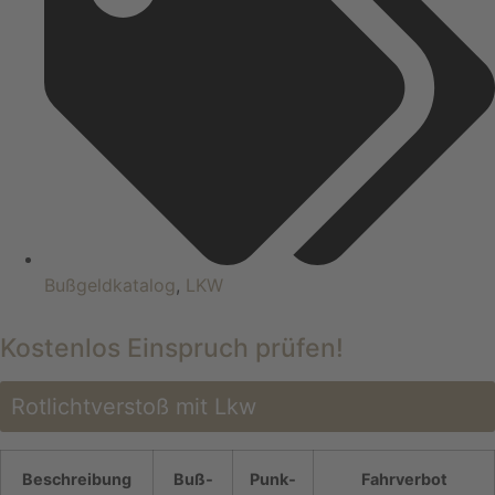
Bußgeldkatalog
,
LKW
Kostenlos
Einspruch prüfen!
Rotlichtverstoß mit Lkw
Beschrei­bung
Buß­
Punk­
Fahrverbot