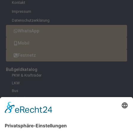
Kontakt
Impressum
Datenschutzerklärung
WhatsApp
Mobil
Festnetz
Bußgeldkatalog
PKW & Krafträder
LKW
Bus
Fahrräder & E-Scooter
Zoll
Umwelt
Freizeit
Infektionsschutz