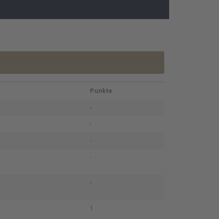
Punkte
-
-
-
-
-
1