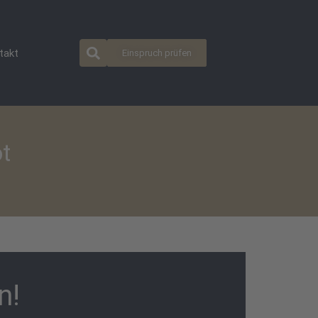
takt
Einspruch prüfen
t
n!