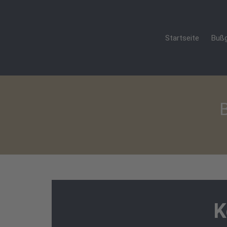
Startseite
Bußg
K