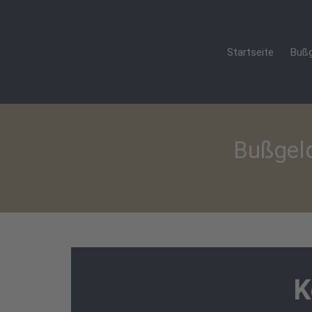
Startseite
Bußg
Bußgel
K