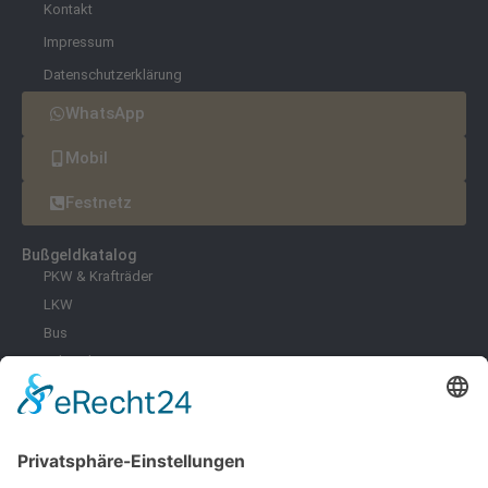
Kontakt
Impressum
Datenschutzerklärung
WhatsApp
Mobil
Festnetz
Bußgeldkatalog
PKW & Krafträder
LKW
Bus
Fahrräder & E-Scooter
Zoll
Umwelt
Freizeit
Infektionsschutz