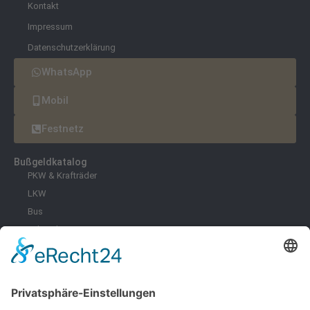
Kontakt
Impressum
Datenschutzerklärung
WhatsApp
Mobil
Festnetz
Bußgeldkatalog
PKW & Krafträder
LKW
Bus
Fahrräder & E-Scooter
Zoll
Umwelt
Freizeit
Infektionsschutz