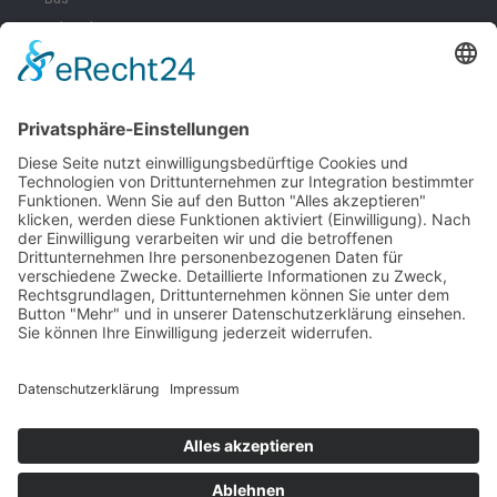
Fahrräder & E-Scooter
Zoll
Umwelt
Freizeit
Infektionsschutz
Schifffahrt
Schule
Tierschutz
Navigation
Startseite
Bußgeldkatalog
Bußgeldrechner
Ratgeber
Onlinetermine
Kontakt