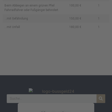
Beim Abbie­gen an einem grü­nen Pfeil
100,00 €
1
Fahrrad­fahrer oder Fuß­gänger behindert
...mit Gefährdung
150,00 €
1
...mit Unfall
180,00 €
1