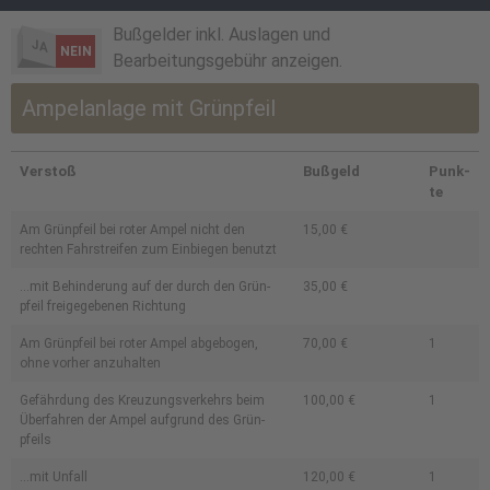
Bußgelder inkl. Auslagen und
JA
NEIN
Bearbeitungsgebühr anzeigen.
Ampelanlage mit Grünpfeil
Ver­stoß
Buß­geld
Punk­
te
Am Grün­pfeil bei roter Ampel nicht den
15,00 €
rechten Fahr­streifen zum Ein­biegen benutzt
...mit Behin­derung auf der durch den Grün­
35,00 €
pfeil freige­gebenen Richtung
Am Grün­pfeil bei roter Ampel abge­bogen,
70,00 €
1
ohne vorher anzu­halten
Gefährdung des Kreu­zungsver­kehrs beim
100,00 €
1
Über­fahren der Ampel auf­grund des Grün­
pfeils
...mit Unfall
120,00 €
1