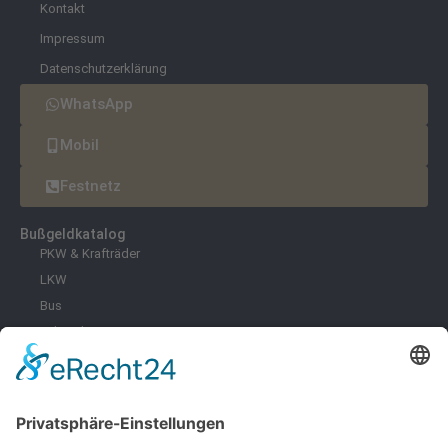
Kontakt
Impressum
Datenschutzerklärung
WhatsApp
Mobil
Festnetz
Bußgeldkatalog
PKW & Krafträder
LKW
Bus
Fahrräder & E-Scooter
Zoll
Umwelt
Freizeit
Infektionsschutz