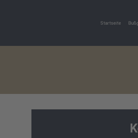
Startseite
Bußg
K