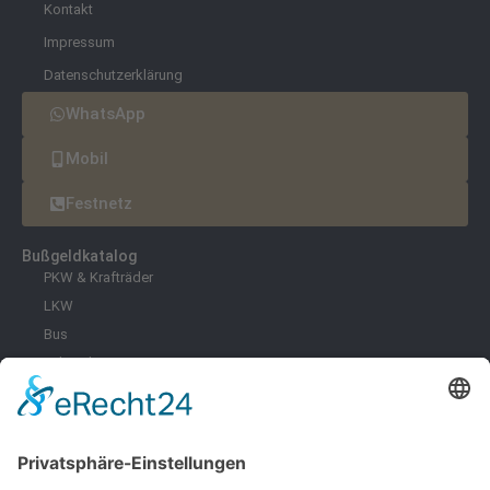
Kontakt
Impressum
Datenschutzerklärung
WhatsApp
Mobil
Festnetz
Bußgeldkatalog
PKW & Krafträder
LKW
Bus
Fahrräder & E-Scooter
Zoll
Umwelt
Freizeit
Infektionsschutz