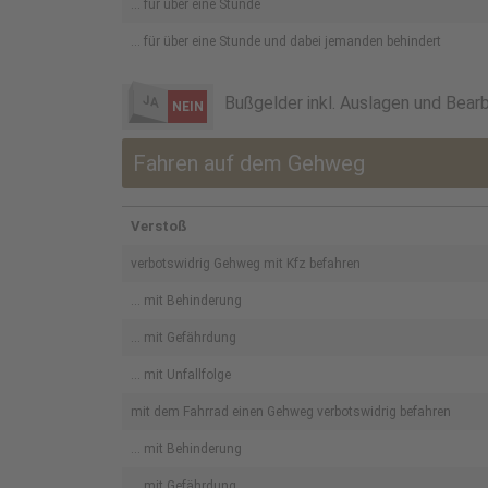
... für über eine Stunde
... für über eine Stunde und dabei jemanden behindert
JA
Bußgelder inkl. Auslagen und Bear
NEIN
Fahren auf dem Gehweg
Verstoß
verbotswidrig Gehweg mit Kfz befahren
... mit Behinderung
... mit Gefährdung
... mit Unfallfolge
mit dem Fahrrad einen Gehweg verbotswidrig befahren
... mit Behinderung
... mit Gefährdung