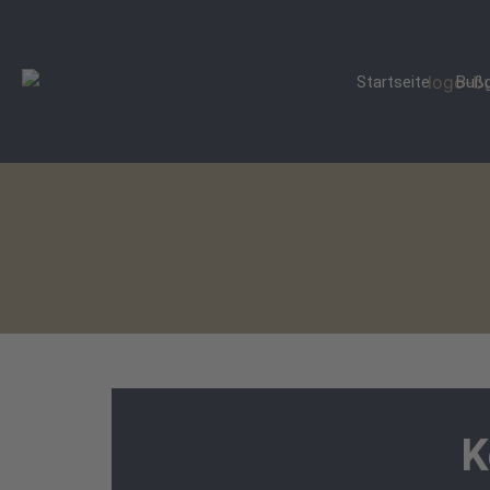
Startseite
Bußg
K