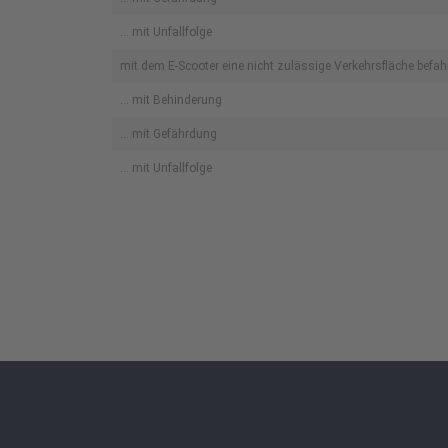
... mit Unfallfolge
mit dem E-Scooter eine nicht zulässige Verkehrsfläche befah
... mit Behinderung
... mit Gefährdung
... mit Unfallfolge